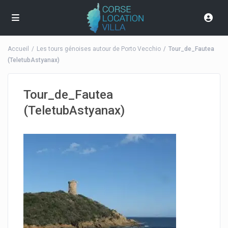
Accueil
Les tours génoises autour de Porto Vecchio
Tour_de_Fautea
(TeletubAstyanax)
Tour_de_Fautea
(TeletubAstyanax)