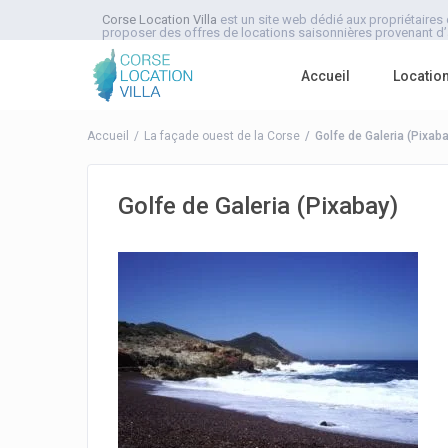
Corse Location Villa
est un site web dédié aux propriétaires 
proposer des offres de locations saisonnières provenant d’a
Accueil
Locatio
Accueil
La façade ouest de la Corse
Golfe de Galeria (Pixaba
Golfe de Galeria (Pixabay)