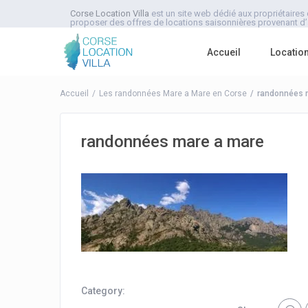
Corse Location Villa
est un site web dédié aux propriétaires 
proposer des offres de locations saisonnières provenant d’a
Accueil
Locatio
Accueil
Les randonnées Mare a Mare en Corse
randonnées 
randonnées mare a mare
Category: