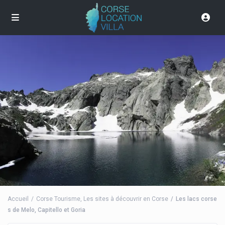
Accueil
Corse Tourisme
,
Les sites à découvrir en Corse
Les lacs corse
s de Melo, Capitello et Goria