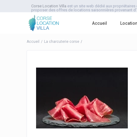
Corse Location Villa
est un site web dédié aux propriétaires 
proposer des offres de locations saisonnières provenant d’a
Accueil
Locatio
Accueil
La charcuterie corse