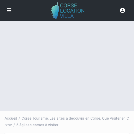
Accueil
Corse Tourisme
,
Les sites à découvrir en Corse
,
Que Visiter en C
orse
5 églises corses à visiter