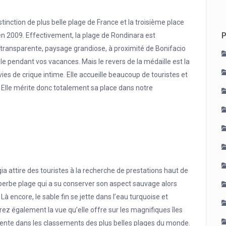
tinction de plus belle plage de France et la troisième place
P
en 2009. Effectivement, la plage de Rondinara est
u transparente, paysage grandiose, à proximité de Bonifacio
le pendant vos vacances. Mais le revers de la médaille est la
es de crique intime. Elle accueille beaucoup de touristes et
. Elle mérite donc totalement sa place dans notre
a attire des touristes à la recherche de prestations haut de
uperbe plage qui a su conserver son aspect sauvage alors
Là encore, le sable fin se jette dans l’eau turquoise et
ez également la vue qu’elle offre sur les magnifiques îles
ente dans les classements des plus belles plages du monde.