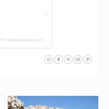
??? (@heleneprignon)
le
3 Sept. 2018 à 7 :29 PDT